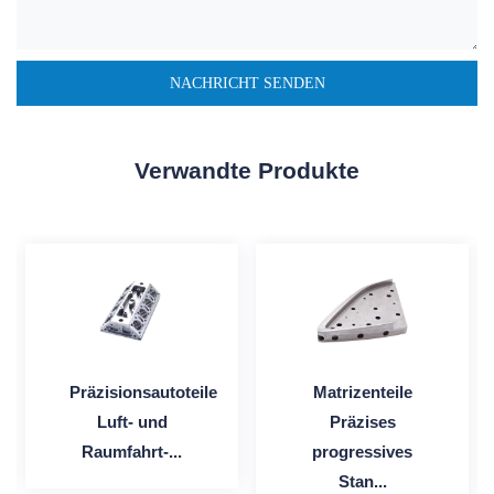
Verwandte Produkte
Präzisionsautoteile
Matrizenteile
Luft- und
Präzises
Raumfahrt-...
progressives
Stan...